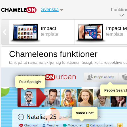
Svenska
Funktio
Impact
Impact M
l
template
template
Chameleons funktioner
tänk på at ramarna skiljer sig funktionsmässigt, kolla respektive 
Paid Spotlight
People Searc
Video Chat