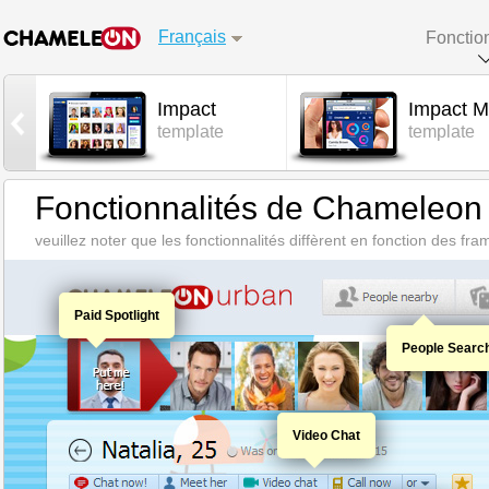
Français
Fonctio
Impact
Impact M
l
template
template
Fonctionnalités de Chameleon
veuillez noter que les fonctionnalités diffèrent en fonction des
Paid Spotlight
People Searc
Video Chat