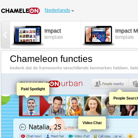
Nederlands
Impact
Impact M
l
template
template
Chameleon functies
bedenk dat de frameworks verschillende kenmerken hebben, beki
Paid Spotlight
People Searc
Video Chat