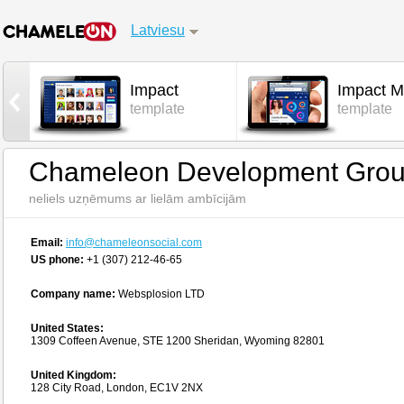
Latviesu
Impact
Impact M
l
template
template
Chameleon Development Group
neliels uzņēmums ar lielām ambīcijām
Email:
info@chameleonsocial.com
US phone:
+1 (307) 212-46-65
Company name:
Websplosion LTD
United States:
1309 Coffeen Avenue, STE 1200 Sheridan, Wyoming 82801
United Kingdom:
128 City Road, London, EC1V 2NX