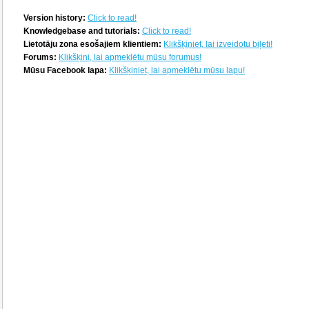
Version history:
Click to read!
Knowledgebase and tutorials:
Click to read!
Lietotāju zona esošajiem klientiem:
Klikšķiniet, lai izveidotu biļeti!
Forums:
Klikšķini, lai apmeklētu mūsu forumus!
Mūsu Facebook lapa:
Klikšķiniet, lai apmeklētu mūsu lapu!