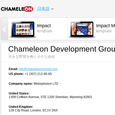
日本語
Impact
Impact M
l
template
template
Chameleon Development Group
大きな野望を抱く小さな会社
Email:
info@chameleonsocial.com
US phone:
+1 (307) 212-46-65
Company name:
Websplosion LTD
United States:
1309 Coffeen Avenue, STE 1200 Sheridan, Wyoming 82801
United Kingdom:
128 City Road, London, EC1V 2NX