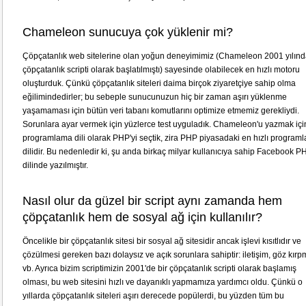
Chameleon sunucuya çok yüklenir mi?
Çöpçatanlık web sitelerine olan yoğun deneyimimiz (Chameleon 2001 yılınd
çöpçatanlık scripti olarak başlatılmıştı) sayesinde olabilecek en hızlı motoru
oluşturduk. Çünkü çöpçatanlık siteleri daima birçok ziyaretçiye sahip olma
eğilimindedirler; bu sebeple sunucunuzun hiç bir zaman aşırı yüklenme
yaşamaması için bütün veri tabanı komutlarını optimize etmemiz gerekliydi.
Sorunlara ayar vermek için yüzlerce test uyguladık. Chameleon'u yazmak içi
programlama dili olarak PHP'yi seçtik, zira PHP piyasadaki en hızlı program
dilidir. Bu nedenledir ki, şu anda birkaç milyar kullanıcıya sahip Facebook P
dilinde yazılmıştır.
Nasıl olur da güzel bir script aynı zamanda hem
çöpçatanlık hem de sosyal ağ için kullanılır?
Öncelikle bir çöpçatanlık sitesi bir sosyal ağ sitesidir ancak işlevi kısıtlıdır ve
çözülmesi gereken bazı dolaysız ve açık sorunlara sahiptir: iletişim, göz kırp
vb. Ayrıca bizim scriptimizin 2001'de bir çöpçatanlık scripti olarak başlamış
olması, bu web sitesini hızlı ve dayanıklı yapmamıza yardımcı oldu. Çünkü o
yıllarda çöpçatanlık siteleri aşırı derecede popülerdi, bu yüzden tüm bu