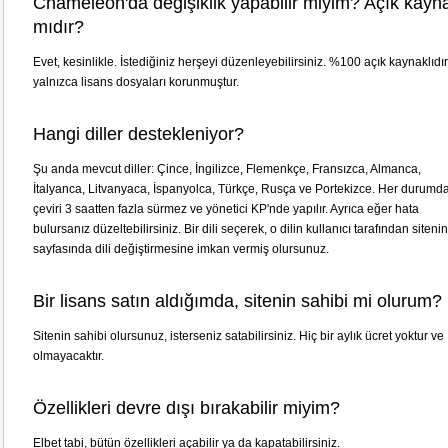
Chameleon'da değişiklik yapabilir miyim? Açık kayna
mıdır?
Evet, kesinlikle. İstediğiniz herşeyi düzenleyebilirsiniz. %100 açık kaynaklıdı
yalnızca lisans dosyaları korunmuştur.
Hangi diller destekleniyor?
Şu anda mevcut diller: Çince, İngilizce, Flemenkçe, Fransızca, Almanca,
İtalyanca, Litvanyaca, İspanyolca, Türkçe, Rusça ve Portekizce. Her durumd
çeviri 3 saatten fazla sürmez ve yönetici KP'nde yapılır. Ayrıca eğer hata
bulursanız düzeltebilirsiniz. Bir dili seçerek, o dilin kullanıcı tarafından siteni
sayfasında dili değiştirmesine imkan vermiş olursunuz.
Bir lisans satın aldığımda, sitenin sahibi mi olurum?
Sitenin sahibi olursunuz, isterseniz satabilirsiniz. Hiç bir aylık ücret yoktur ve
olmayacaktır.
Özellikleri devre dışı bırakabilir miyim?
Elbet tabi, bütün özellikleri açabilir ya da kapatabilirsiniz.