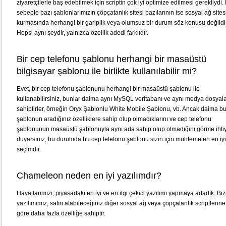
ziyaretçilerle baş edebilmek için scriptin çok iyi optimize edilmesi gerekliydi.
sebeple bazı şablonlarımızın çöpçatanlık sitesi bazılarının ise sosyal ağ sites
kurmasında herhangi bir gariplik veya olumsuz bir durum söz konusu değildir
Hepsi aynı şeydir, yalnızca özellik adedi farklıdır.
Bir cep telefonu şablonu herhangi bir masaüstü
bilgisayar şablonu ile birlikte kullanılabilir mi?
Evet, bir cep telefonu şablonunu herhangi bir masaüstü şablonu ile
kullanabilirsiniz, bunlar daima aynı MySQL veritabanı ve aynı medya dosyal
sahiptirler, örneğin Oryx Şablonlu White Mobile Şablonu, vb. Ancak daima bu 
şablonun aradığınız özelliklere sahip olup olmadıklarını ve cep telefonu
şablonunun masaüstü şablonuyla aynı ada sahip olup olmadığını görme ihti
duyarsınız; bu durumda bu cep telefonu şablonu sizin için muhtemelen en iy
seçimdir.
Chameleon neden en iyi yazılımdır?
Hayatlarımızı, piyasadaki en iyi ve en ilgi çekici yazılımı yapmaya adadık. Bi
yazılımımız, satın alabileceğiniz diğer sosyal ağ veya çöpçatanlık scriptlerine
göre daha fazla özelliğe sahiptir.