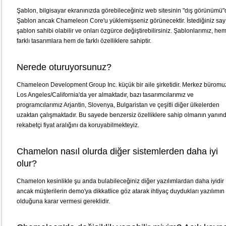
Şablon, bilgisayar ekranınızda görebileceğiniz web sitesinin "dış görünümü"
Şablon ancak Chameleon Core'u yüklemişseniz görünecektir. İstediğiniz say
şablon sahibi olabilir ve onları özgürce değiştirebilirsiniz. Şablonlarımız, he
farklı tasarımlara hem de farklı özelliklere sahiptir.
Nerede oturuyorsunuz?
Chameleon Development Group Inc. küçük bir aile şirketidir. Merkez büromu
Los Angeles/California'da yer almaktadır, bazı tasarımcılarımız ve
programcılarımız Arjantin, Slovenya, Bulgaristan ve çeşitli diğer ülkelerden
uzaktan çalışmaktadır. Bu sayede benzersiz özelliklere sahip olmanın yanın
rekabetçi fiyat aralığını da koruyabilmekteyiz.
Chamelon nasıl olurda diğer sistemlerden daha iyi
olur?
Chamelon kesinlikle şu anda bulabileceğiniz diğer yazılımlardan daha iyidir
ancak müşterilerin demo'ya dikkatlice göz atarak ihtiyaç duydukları yazılımın
olduğuna karar vermesi gereklidir.