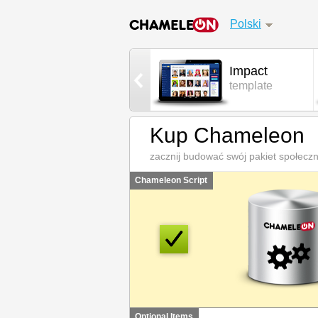
Polski
AdminCP
Impact
control panel
template
Kup Chameleon
zacznij budować swój pakiet społecz
Chameleon Script
Optional Items