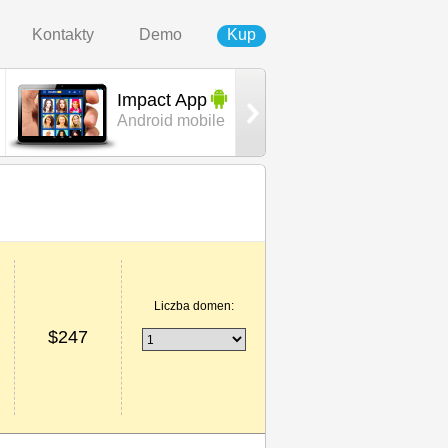
Kontakty
Demo
Kup
Impact App
Urban
Android mobile
template
Liczba domen:
$
247