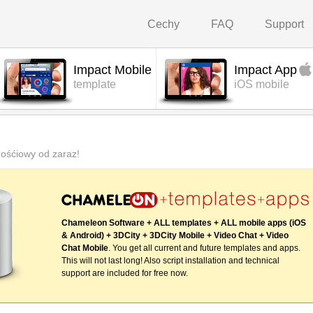
Cechy
FAQ
Support
Impact Mobile
Impact App
template
iOS mobile
nośćiowy od zaraz!
Chameleon Software + ALL templates + ALL mobile apps (iOS
& Android) + 3DCity + 3DCity Mobile + Video Chat + Video
Chat Mobile
. You get all current and future templates and apps.
This will not last long! Also script installation and technical
support are included for free now.