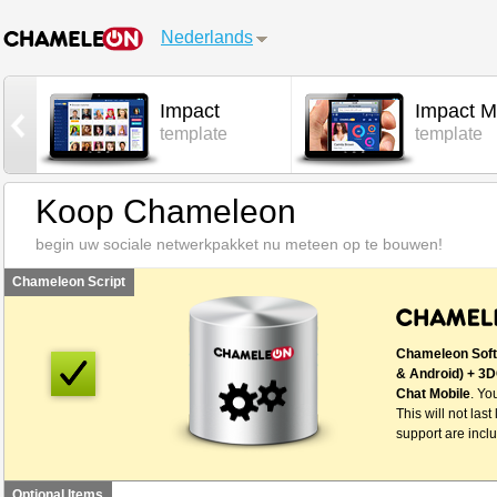
Nederlands
Impact
Impact M
l
template
template
Koop Chameleon
begin uw sociale netwerkpakket nu meteen op te bouwen!
Chameleon Script
Chameleon Soft
& Android) + 3D
Chat Mobile
. Yo
This will not last
support are inclu
Optional Items